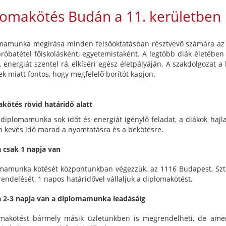
lomakötés Budán a 11. kerületben
mamunka megírása minden felsőoktatásban résztvevő számára az eg
próbatétel főiskolásként, egyetemistaként. A legtöbb diák életébe
, energiát szentel rá, elkíséri egész életpályáján. A szakdolgozat 
k miatt fontos, hogy megfelelő borítót kapjon.
kötés rövid határidő alatt
 diplomamunka sok időt és energiát igénylő feladat, a diákok hajla
 kevés idő marad a nyomtatásra és a bekötésre.
 csak 1 napja van
mamunka kötését központunkban végezzük, az 1116 Budapest, Sztr
rendelését, 1 napos határidővel vállaljuk a diplomakötést.
 2-3 napja van a diplomamunka leadásáig
makötést bármely másik üzletünkben is megrendelheti, de ame