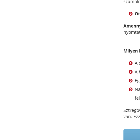
számolni
Ot
Amenny
nyomtat
Milyen 
A 
A 
Eg
Na
fel
Sztrego
van. Ez