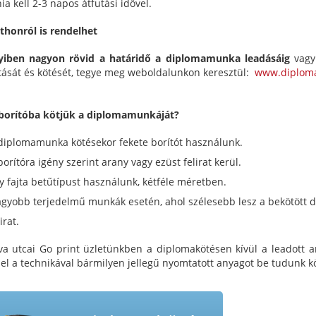
a kell 2-3 napos átfutási idővel.
thonról is rendelhet
iben nagyon rövid a határidő a diplomamunka leadásáig
vagy
ását és kötését, tegye meg weboldalunkon keresztül:
www.diploma
borítóba kötjük a diplomamunkáját?
diplomamunka kötésekor fekete borítót használunk.
borítóra igény szerint arany vagy ezüst felirat kerül.
y fajta betűtípust használunk, kétféle méretben.
gyobb terjedelmű munkák esetén, ahol szélesebb lesz a bekötött d
irat.
va utcai Go print üzletünkben a diplomakötésen kívül a leadott a
zel a technikával bármilyen jellegű nyomtatott anyagot be tudunk kö