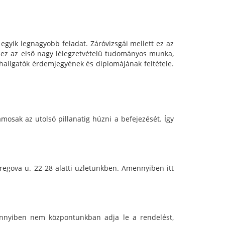
yik legnagyobb feladat. Záróvizsgái mellett ez az
n ez az első nagy lélegzetvételű tudományos munka,
a hallgatók érdemjegyének és diplomájának feltétele.
mosak az utolsó pillanatig húzni a befejezését. Így
egova u. 22-28 alatti üzletünkben. Amennyiben itt
nnyiben nem központunkban adja le a rendelést,