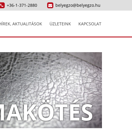
+36-1-371-2880
belyegzo@belyegzo.hu
HÍREK, AKTUALITÁSOK
ÜZLETEINK
KAPCSOLAT
MAKÖTÉS