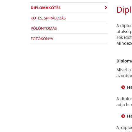
Dip
DIPLOMAKÖTÉS
KÖTÉS, SPIRÁLOZÁS
A diplo
PÓLÓNYOMÁS
utolsó 
sok időt
FOTÓKÖNYV
Mindeze
Diploma
Mivel a
azonban
Ha
A diplo
adja le 
Ha
A diplo