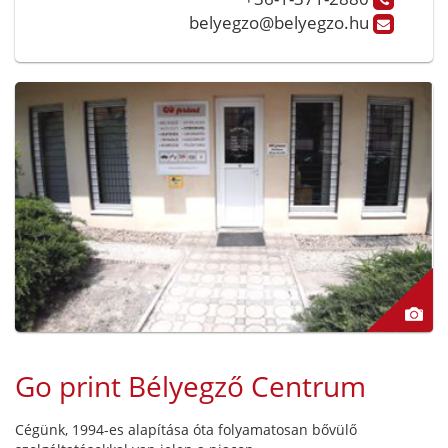
belyegzo@belyegzo.hu
Go print Bélyegző Centrum
Cégünk, 1994-es alapítása óta folyamatosan bővülő