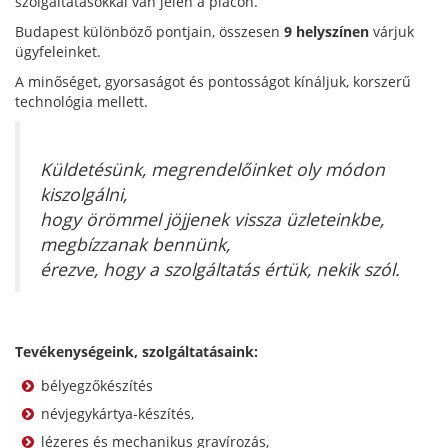
szolgáltatásokkal van jelen a piacon.
Budapest különböző pontjain, összesen
9 helyszínen
várjuk
ügyfeleinket.
A minőséget, gyorsaságot és pontosságot kínáljuk, korszerű
technológia mellett.
Küldetésünk, megrendelőinket oly módon
kiszolgálni,
hogy örömmel jöjjenek vissza üzleteinkbe,
megbízzanak bennünk,
érezve, hogy a szolgáltatás értük, nekik szól.
Tevékenységeink, szolgáltatásaink:
bélyegzőkészítés
névjegykártya-készítés,
lézeres és mechanikus gravírozás,