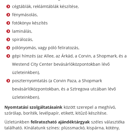
cégtáblák, reklámtáblák készítése,
fénymásolás,
fotókönyv készítés
laminálás,
spirálozás,
pólónyomás, vagy póló feliratozás,
gépi hímzés (az Allee, az Árkád, a Corvin, a Shopmark, és a
Westend City Center bevásárlóközpontokban lévő
üzleteinkben),
poszternyomtatás (a Corvin Paza, a Shopmark
bevásárlóközpontokban, és a Sztregova utcában lévő
üzleteinkben).
Nyomtatási szolgáltatásaink
között szerepel a meghívó,
szórólap, boríték, levélpapír, etikett, kitűző készítése.
Üzletünkben
feliratozható ajándéktárgyak
széles választéka
található. Kínálatunk színes: plüssmackó, kispárna, kötény,