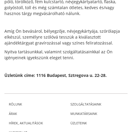
póló, törölköző, fém kulcstartó, névjegykártyatartó, flaska,
golyóstoll, toll és még számtalan ötletes, kedves és/vagy
hasznos tárgy megvásárolható nálunk.
Amíg Ön bevásárol, bélyegzője, névjegykártyája, szórólapja
elkészül, személyre szólóvá tesszük a kiválasztott
ajándéktárgyat gravírozással vagy színes feliratozással.
Nyitva tartásunkkal, valamint szolgáltatásainkkal az Ön
igényeinek igyekszünk eleget tenni.
Üzletünk címe: 1116 Budapest, Sztregova u. 22-28.
RÓLUNK
SZOLGÁLTATÁSAINK
ÁRAK
MUNKATÁRSAINK
HÍREK, AKTUALITÁSOK
ÜZLETEINK