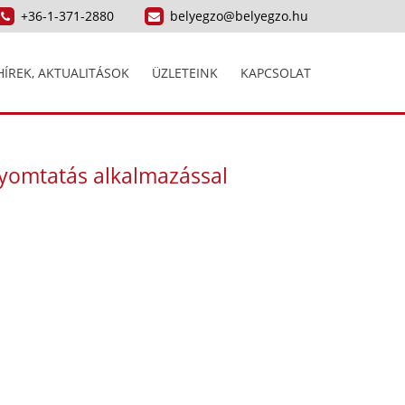
+36-1-371-2880
belyegzo@belyegzo.hu
HÍREK, AKTUALITÁSOK
ÜZLETEINK
KAPCSOLAT
yomtatás alkalmazással