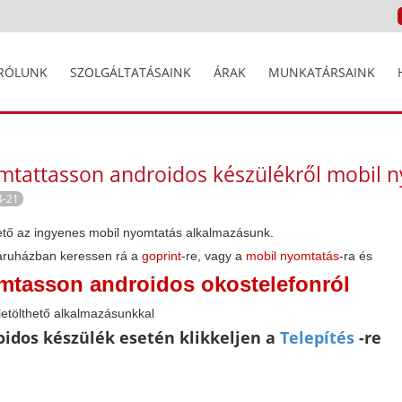
RÓLUNK
SZOLGÁLTATÁSAINK
ÁRAK
MUNKATÁRSAINK
tattasson androidos készülékről mobil n
4-21
ető az ingyenes mobil nyomtatás alkalmazásunk.
 áruházban keressen rá a
goprint
-re, vagy a
mobil nyomtatás
-ra és
mtasson androidos okostelefonról
letölthető alkalmazásunkkal
idos készülék esetén klikkeljen a
Telepítés
-re