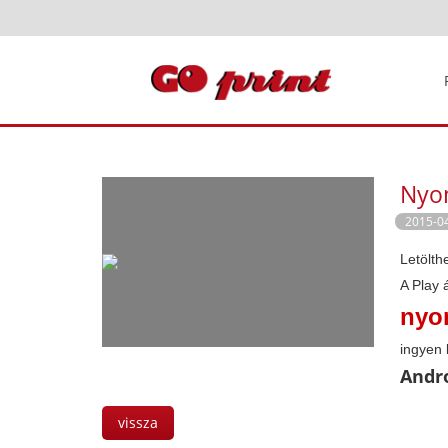
Nyom
2015-0
Letölth
A Play
nyo
ingyen 
Andro
vissza