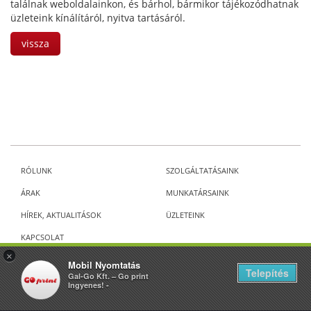
találnak weboldalainkon, és bárhol, bármikor tájékozódhatnak
üzleteink kínálítáról, nyitva tartásáról.
vissza
RÓLUNK
SZOLGÁLTATÁSAINK
ÁRAK
MUNKATÁRSAINK
HÍREK, AKTUALITÁSOK
ÜZLETEINK
KAPCSOLAT
×
Mobil Nyomtatás
ALL RIGHTS RESERVED 2026 GO PRINT
Telepítés
Gal-Go Kft. – Go print
Ingyenes! -