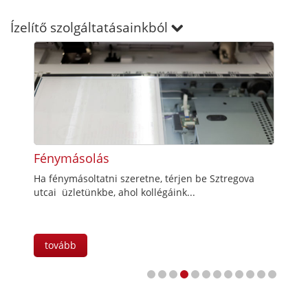
Ízelítő szolgáltatásainkból
Fénymásolás
Nyo
de
Ha fénymásoltatni szeretne, térjen be Sztregova
Színe
utcai üzletünkbe, ahol kollégáink...
szüks
tovább
tov