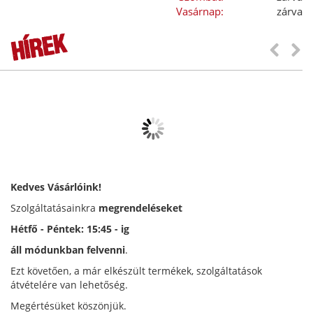
Vasárnap:
zárva
GO PRINT #BESTOF2020 fotópályáz
2020-11-10
GO PRINT #BESTOF2020 fotópályázat részvét
szabályzat I. A...
Kedves Vásárlóink!
Szolgáltatásainkra
megrendeléseket
Hétfő - Péntek: 15:45 - ig
áll módunkban felvenni
.
Ezt követően, a már elkészült termékek, szolgáltatások
átvételére van lehetőség.
Megértésüket köszönjük.