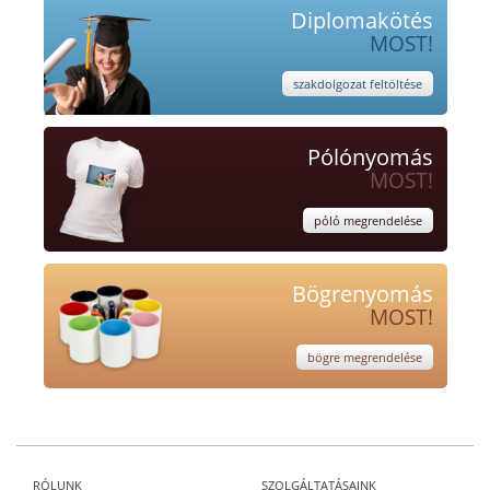
Diplomakötés
MOST!
szakdolgozat feltöltése
Pólónyomás
MOST!
póló megrendelése
Bögrenyomás
MOST!
bögre megrendelése
RÓLUNK
SZOLGÁLTATÁSAINK