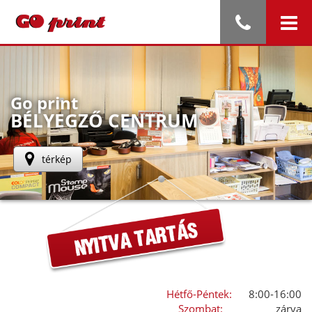
Go print
BÉLYEGZŐ CENTRUM
térkép
Hétfő-Péntek:
8:00-16:00
Szombat:
zárva